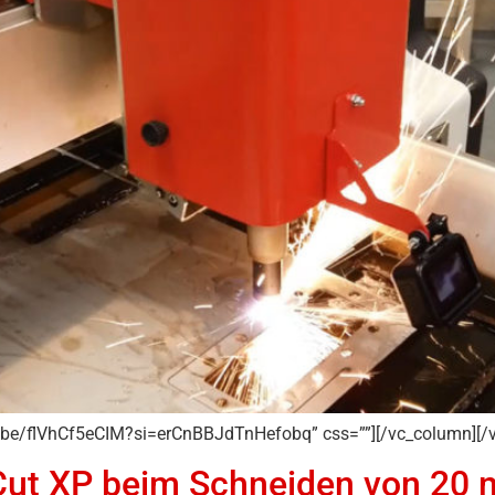
tu.be/flVhCf5eCIM?si=erCnBBJdTnHefobq” css=””][/vc_column][/
t-Cut XP beim Schneiden von 20