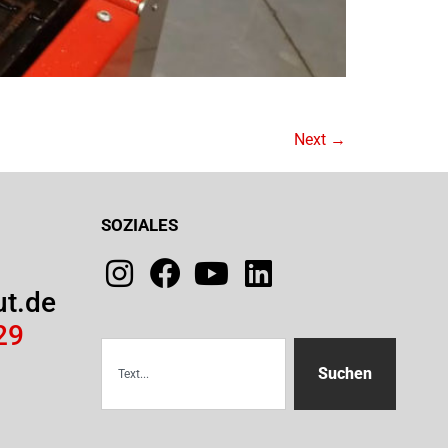
Next
→
SOZIALES
ut.de
29
Suchen