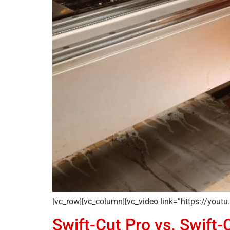
[vc_row][vc_column][vc_video link=”https://you
Swift-Cut Pro vs. Swif