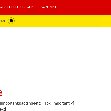
 GESTELLTE FRAGEN
KONTAKT
REN
e
portant;padding-left: 11px !important;}”]
ext]