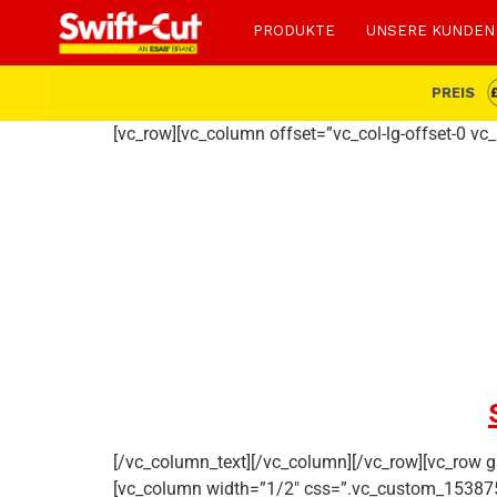
PRODUKTE
UNSERE KUNDEN
PREIS
[vc_row][vc_column offset=”vc_col-lg-offset-0 vc
[/vc_column_text][/vc_column][/vc_row][vc_row g
[vc_column width=”1/2″ css=”.vc_custom_1538752