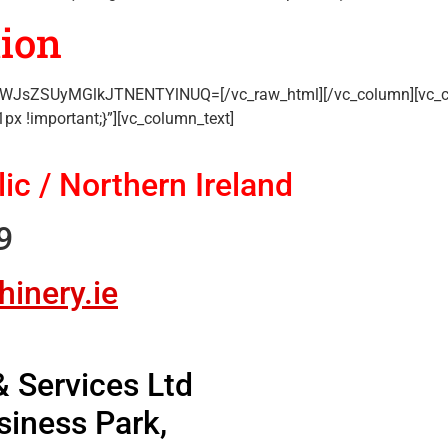
tion
YWJsZSUyMGlkJTNENTYlNUQ=[/vc_raw_html][/vc_column][vc_c
x !important;}”][vc_column_text]
ic / Northern Ireland
9
inery.ie
 Services Ltd
siness Park,