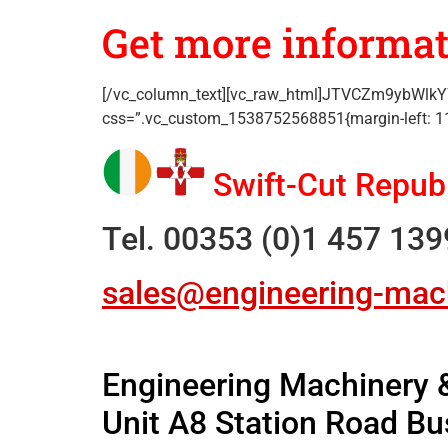
Get more informa
[/vc_column_text][vc_raw_html]JTVCZm9ybWlk
css=”.vc_custom_1538752568851{margin-left: 11p
Swift-Cut Republ
Tel. 00353 (0)1 457 139
sales@engineering-mach
Engineering Machinery &
Unit A8 Station Road Bu