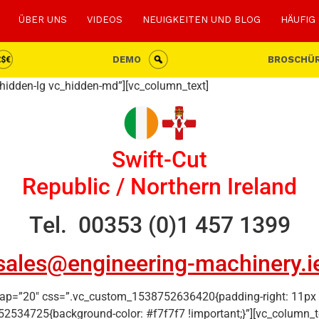
ÜBER UNS
VIDEOS
NEUIGKEITEN UND BLOG
HÄUFIG
DEMO
BROSCHÜ
_hidden-lg vc_hidden-md”][vc_column_text]
Swift-Cut
Republic / Northern Ireland
Tel. 00353 (0)1 457 1399
sales@engineering-machinery.i
ap=”20″ css=”.vc_custom_1538752636420{padding-right: 11px !im
534725{background-color: #f7f7f7 !important;}”][vc_column_t