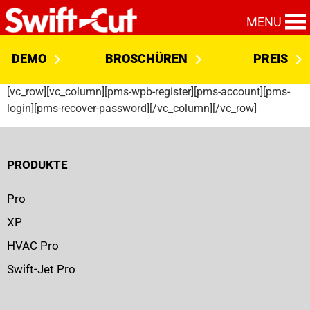
MENU
DEMO
BROSCHÜREN
PREIS
[vc_row][vc_column][pms-wpb-register][pms-account][pms-
login][pms-recover-password][/vc_column][/vc_row]
PRODUKTE
Pro
XP
HVAC Pro
Swift-Jet Pro