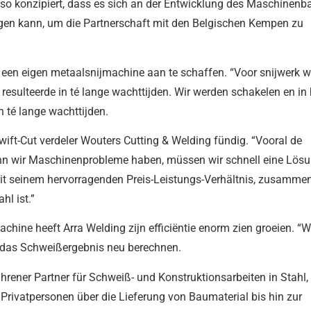
 so konzipiert, dass es sich an der Entwicklung des Maschinenb
igen kann, um die Partnerschaft mit den Belgischen Kempen zu
 een eigen metaalsnijmachine aan te schaffen. “Voor snijwerk 
resulteerde in té lange wachttijden. Wir werden schakelen en in 
n té lange wachttijden.
ift-Cut verdeler Wouters Cutting & Welding fündig. “Vooral de
enn wir Maschinenprobleme haben, müssen wir schnell eine Lös
 mit seinem hervorragenden Preis-Leistungs-Verhältnis, zusamme
hl ist.”
ine heeft Arra Welding zijn efficiëntie enorm zien groeien. “W
das Schweißergebnis neu berechnen.
fahrener Partner für Schweiß- und Konstruktionsarbeiten in Stahl,
rivatpersonen über die Lieferung von Baumaterial bis hin zur