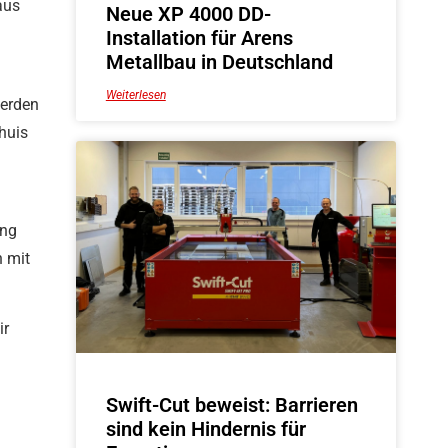
aus
Neue XP 4000 DD-
Installation für Arens
Metallbau in Deutschland
Weiterlesen
werden
huis
ung
n mit
ir
Swift-Cut beweist: Barrieren
sind kein Hindernis für