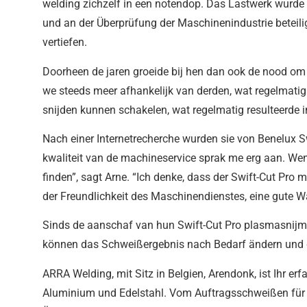
welding zichzelf in een notendop. Das Lastwerk wurde
und an der Überprüfung der Maschinenindustrie beteil
vertiefen.
Doorheen de jaren groeide bij hen dan ook de nood om
we steeds meer afhankelijk van derden, wat regelmatig 
snijden kunnen schakelen, wat regelmatig resulteerde i
Nach einer Internetrecherche wurden sie von Benelux Sw
kwaliteit van de machineservice sprak me erg aan. W
finden”, sagt Arne. “Ich denke, dass der Swift-Cut Pro
der Freundlichkeit des Maschinendienstes, eine gute Wa
Sinds de aanschaf van hun Swift-Cut Pro plasmasnijmach
können das Schweißergebnis nach Bedarf ändern und 
ARRA Welding, mit Sitz in Belgien, Arendonk, ist Ihr er
Aluminium und Edelstahl. Vom Auftragsschweißen für P