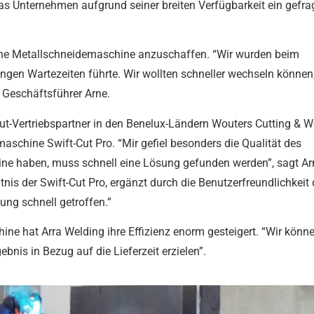
s Unternehmen aufgrund seiner breiten Verfügbarkeit ein gefra
gene Metallschneidemaschine anzuschaffen. “Wir wurden beim
ngen Wartezeiten führte. Wir wollten schneller wechseln können
 Geschäftsführer Arne.
Cut-Vertriebspartner in den Benelux-Ländern Wouters Cutting & W
schine Swift-Cut Pro. “Mir gefiel besonders die Qualität des
ne haben, muss schnell eine Lösung gefunden werden”, sagt Ar
is der Swift-Cut Pro, ergänzt durch die Benutzerfreundlichkeit 
ng schnell getroffen.”
e hat Arra Welding ihre Effizienz enorm gesteigert. “Wir könne
nis in Bezug auf die Lieferzeit erzielen”.