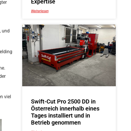
Expertise
gter
Weiterlesen
, und
elding
ne.
der
n viel
Swift-Cut Pro 2500 DD in
Österreich innerhalb eines
Tages installiert und in
Betrieb genommen